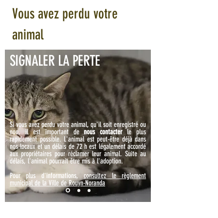
Vous avez perdu votre
animal
L'ANIMAL A UNE LICENCE
SIGNALER LA PERTE
Si vous avez perdu votre animal, qu'il soit enregistré ou
non, il est important de
nous contacter
le plus
rapidement possible. L'animal est peut-être déjà dans
nos locaux et un délais de 72 h est légalement accordé
aux propriétaires pour réclamer leur animal. Suite au
délais, l'animal pourrait être mis à l'adoption.
Pour plus d'informations,
consultez le règlement
municipal de la Ville de Rouyn-Noranda